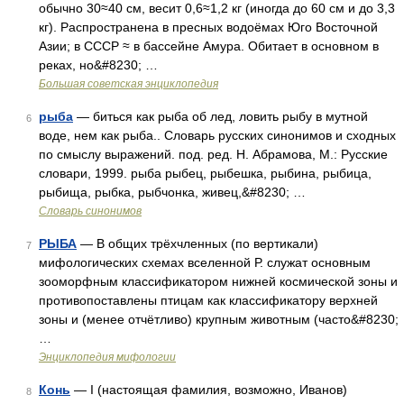
обычно 30≈40 см, весит 0,6≈1,2 кг (иногда до 60 см и до 3,3
кг). Распространена в пресных водоёмах Юго Восточной
Азии; в СССР ≈ в бассейне Амура. Обитает в основном в
реках, но&#8230; …
Большая советская энциклопедия
рыба
— биться как рыба об лед, ловить рыбу в мутной
6
воде, нем как рыба.. Словарь русских синонимов и сходных
по смыслу выражений. под. ред. Н. Абрамова, М.: Русские
словари, 1999. рыба рыбец, рыбешка, рыбина, рыбица,
рыбища, рыбка, рыбчонка, живец,&#8230; …
Словарь синонимов
РЫБА
— В общих трёхчленных (по вертикали)
7
мифологических схемах вселенной Р. служат основным
зооморфным классификатором нижней космической зоны и
противопоставлены птицам как классификатору верхней
зоны и (менее отчётливо) крупным животным (часто&#8230;
…
Энциклопедия мифологии
Конь
— I (настоящая фамилия, возможно, Иванов)
8