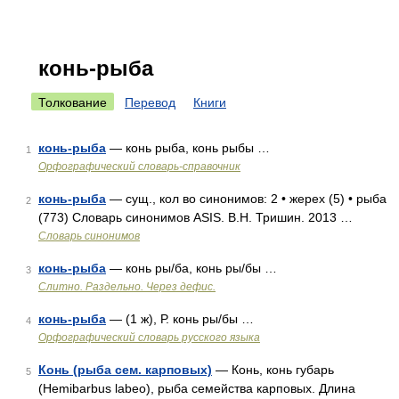
конь-рыба
Толкование
Перевод
Книги
конь-рыба
— конь рыба, конь рыбы …
1
Орфографический словарь-справочник
конь-рыба
— сущ., кол во синонимов: 2 • жерех (5) • рыба
2
(773) Словарь синонимов ASIS. В.Н. Тришин. 2013 …
Словарь синонимов
конь-рыба
— конь ры/ба, конь ры/бы …
3
Слитно. Раздельно. Через дефис.
конь-рыба
— (1 ж), Р. конь ры/бы …
4
Орфографический словарь русского языка
Конь (рыба сем. карповых)
— Конь, конь губарь
5
(Hemibarbus labeo), рыба семейства карповых. Длина