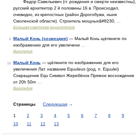
Федор Савельевич (гг. рождения и смерти неизвестны),
русский архитектор 2 й половины 16 в. Происходил,
очевидно, из крепостных (район Дорогобужа, ныне
Смоленской области). Строитель мощных&#8230; …
Большая советская энциклопедия
Малый Конь (созвездие)
— Малый Конь щёлкните по
9
изображению для его увеличени …
Википедия
Малый Конь
— щёлкните по изображению для его
10
увеличения Лат. название Equuleus (род. п. Equulei)
Сокращение Equ Символ Жеребёнок Прямое восхождение
от 20h 50m …
Википедия
Страницы
Следующая
→
1
2
3
4
5
6
7
8
9
10
11
12
13